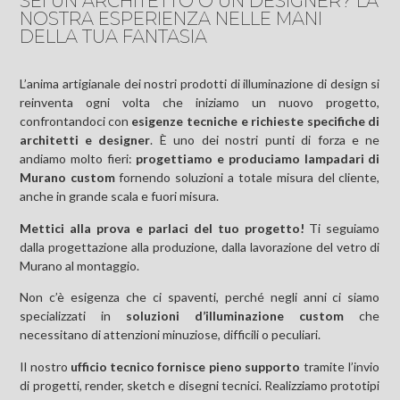
SEI UN ARCHITETTO O UN DESIGNER? LA
NOSTRA ESPERIENZA NELLE MANI
DELLA TUA FANTASIA
L’anima artigianale dei nostri prodotti di illuminazione di design si
reinventa ogni volta che iniziamo un nuovo progetto,
confrontandoci con
esigenze tecniche e richieste specifiche di
architetti e designer
. È uno dei nostri punti di forza e ne
andiamo molto fieri:
progettiamo e produciamo lampadari di
Murano custom
fornendo soluzioni a totale misura del cliente,
anche in grande scala e fuori misura.
Mettici alla prova e parlaci del tuo progetto!
Ti seguiamo
dalla progettazione alla produzione, dalla lavorazione del vetro di
Murano al montaggio.
Non c’è esigenza che ci spaventi, perché negli anni ci siamo
specializzati in
soluzioni d’illuminazione custom
che
necessitano di attenzioni minuziose, difficili o peculiari.
Il nostro
ufficio tecnico
fornisce pieno supporto
tramite l’invio
di progetti, render, sketch e disegni tecnici. Realizziamo prototipi