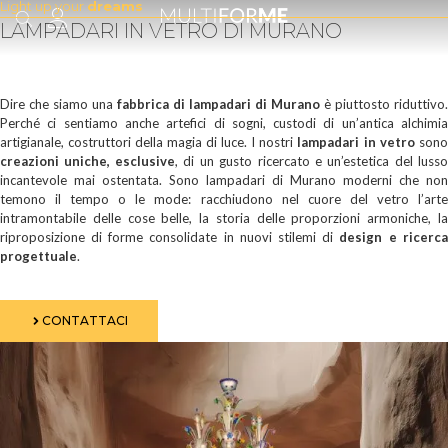
Light up your
dreams
contenuto
LAMPADARI IN VETRO DI MURANO
Dire che siamo una
fabbrica di lampadari di Murano
è piuttosto riduttivo.
Perché ci sentiamo anche artefici di sogni, custodi di un’antica alchimia
artigianale, costruttori della magia di luce. I nostri
lampadari in vetro
sono
creazioni uniche, esclusive
, di un gusto ricercato e un’estetica del lusso
incantevole mai ostentata. Sono lampadari di Murano moderni che non
temono il tempo o le mode: racchiudono nel cuore del vetro l’arte
intramontabile delle cose belle, la storia delle proporzioni armoniche, la
riproposizione di forme consolidate in nuovi stilemi di
design e ricerca
progettuale
.
CONTATTACI